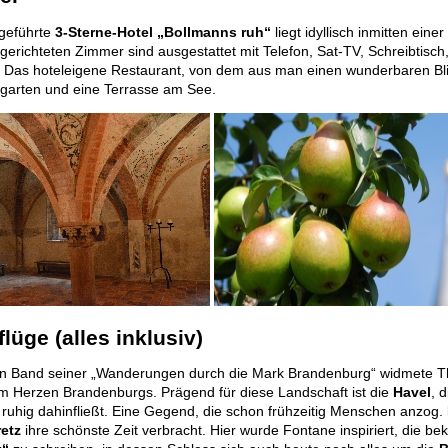
ngeführte
3-Sterne-Hotel „Bollmanns ruh“
liegt idyllisch inmitten ei
ngerichteten Zimmer sind ausgestattet mit Telefon, Sat-TV, Schreibtisc
 Das hoteleigene Restaurant, von dem aus man einen wunderbaren Blic
rgarten und eine Terrasse am See.
lüge (alles inklusiv)
n Band seiner „Wanderungen durch die Mark Brandenburg“ widmete 
im Herzen Brandenburgs. Prägend für diese Landschaft ist die
Havel
, 
ruhig dahinfließt. Eine Gegend, die schon frühzeitig Menschen anzog.
etz
ihre schönste Zeit verbracht. Hier wurde Fontane inspiriert, die b